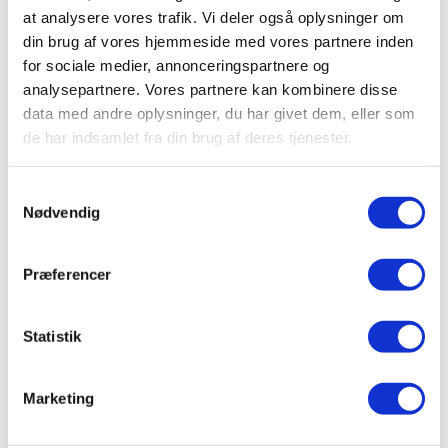
bane. Det er nærmere en sund reaktion på en ubalance eller oplevet
at analysere vores trafik. Vi deler også oplysninger om
fare, og som kroppen fortæller os, vi skal tage hånd om.
din brug af vores hjemmeside med vores partnere inden
Artikel
folkesygdom
,
langtidssygemeldt
,
stress
,
stresscoach
,
for sociale medier, annonceringspartnere og
stressramt medarbejder
,
sygemelding
analysepartnere. Vores partnere kan kombinere disse
data med andre oplysninger, du har givet dem, eller som
de har indsamlet fra din brug af deres tjenester.
Tina Skjødt
Samtykkevalg
tel. 4243 2991
Nødvendig
e-mail: kontakt@e-sense.nu
Åbent efter aftale – også aften og weekend.
Præferencer
Statistik
Om e-sense
Marketing
E-SENSE Trivsel & HR Business. VEJLE
Tel. 4243 2991 . kontakt@e-sense.nu
CVR 39951568