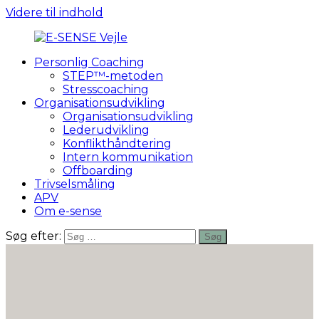
Videre til indhold
Personlig Coaching
TRIVSEL
STEP™-metoden
E-
&
Stresscoaching
HR
Organisationsudvikling
SENSE
BUSINESS
Organisationsudvikling
Lederudvikling
Vejle
Konflikthåndtering
Intern kommunikation
Offboarding
Trivselsmåling
APV
Om e-sense
Søg efter:
Søg