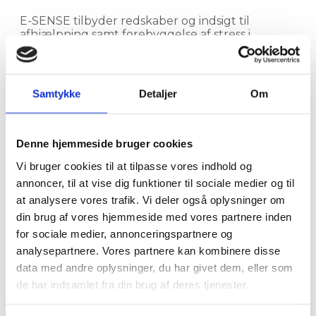
E-SENSE tilbyder redskaber og indsigt til
afhjælpning samt forebyggelse af stress i
personligt forløb eller som rådgivning til
virksomheder, der ønsker øget fokus på flow og
trivsel.
LÆS MERE
Samtykke
Detaljer
Om
Denne hjemmeside bruger cookies
LEDERUDVIKLING
Vi bruger cookies til at tilpasse vores indhold og
annoncer, til at vise dig funktioner til sociale medier og til
E-SENSE tilbyder coaching til ledere. Al adfærd
at analysere vores trafik. Vi deler også oplysninger om
er en form for kommunikation! Bliv blandt andet
din brug af vores hjemmeside med vores partnere inden
mere bevidst om din adfærd, og hvordan den
kan påvirke dine medarbejdere.
for sociale medier, annonceringspartnere og
LÆS MERE
analysepartnere. Vores partnere kan kombinere disse
data med andre oplysninger, du har givet dem, eller som
de har indsamlet fra din brug af deres tjenester.