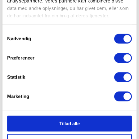
analysepartnere. Vores partnere kan kombinere disse
medarbejdere og deres trivsel, har E-SENSE udviklet det
data med andre oplysninger, du har givet dem, eller som
unikke måleredskab WhiteSpace®, som kan give dig svaret!
de har indsamlet fra din brug af deres tjenester.
Samtykkevalg
Nødvendig
Præferencer
Statistik
For mere info:
WhiteSpace® værdibaseret trivselsmåling
Marketing
e-sense Business
Tillad alle
E-SENSE kan tilbyde professionel rådgivning og coaching indenfor