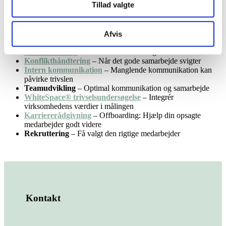
Tillad valgte
trivsel samt leder- og medarbejderudvikling – både individuelt og i
teams.
Afvis
De fleste opgaver kan også gennemføres på engelsk eller tysk.
L
ederudvikling
– For effektiv ledelse og kommunikation
Konflikthåndtering
– Når det gode samarbejde svigter
Intern kommunikation
– Manglende kommunikation kan
påvirke trivslen
Teamudvikling
– Optimal kommunikation og samarbejde
WhiteSpace®
trivselsundersøgelse
– Integrér
virksomhedens værdier i målingen
Karriererådgivning
– Offboarding: Hjælp din opsagte
medarbejder godt videre
Rekruttering
– Få valgt den rigtige medarbejder
Kontakt