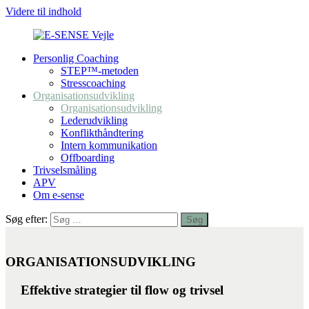
Videre til indhold
Personlig Coaching
E-
TRIVSEL
STEP™-metoden
SENSE
&
Stresscoaching
Vejle
HR
Organisationsudvikling
BUSINESS
Organisationsudvikling
Lederudvikling
Konflikthåndtering
Intern kommunikation
Offboarding
Trivselsmåling
APV
Om e-sense
Søg efter:
Søg
ORGANISATIONSUDVIKLING
Effektive strategier til flow og trivsel