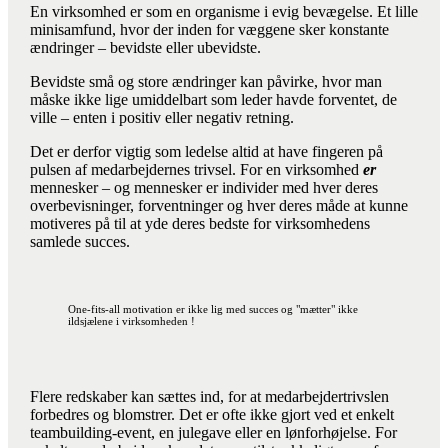
En virksomhed er som en organisme i evig bevægelse. Et lille
minisamfund, hvor der inden for væggene sker konstante
ændringer – bevidste eller ubevidste.
Bevidste små og store ændringer kan påvirke, hvor man
måske ikke lige umiddelbart som leder havde forventet, de
ville – enten i positiv eller negativ retning.
Det er derfor vigtig som ledelse altid at have fingeren på
pulsen af medarbejdernes trivsel. For en virksomhed
er
mennesker – og mennesker er individer med hver deres
overbevisninger, forventninger og hver deres måde at kunne
motiveres på til at yde deres bedste for virksomhedens
samlede succes.
One-fits-all motivation er ikke lig med succes og "mætter" ikke
ildsjælene i virksomheden !
Flere redskaber kan sættes ind, for at medarbejdertrivslen
forbedres og blomstrer. Det er ofte ikke gjort ved et enkelt
teambuilding-event, en julegave eller en lønforhøjelse. For