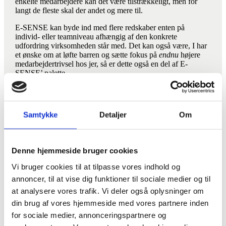
enkelte medarbejdere kan det være tilstrækkeligt, men for
langt de fleste skal der andet og mere til.
E-SENSE kan byde ind med flere redskaber enten på
individ- eller teamniveau afhængig af den konkrete
udfordring virksomheden står med. Det kan også være, I har
et ønske om at løfte barren og sætte fokus på
endnu
højere
medarbejdertrivsel hos jer, så er dette også en del af E-
SENSE’ palette.
Book et uforpligtende møde
Samtykke
Detaljer
Om
Denne hjemmeside bruger cookies
Vi bruger cookies til at tilpasse vores indhold og
Demotiverede medarbejdere kan koste virksomheden dyrt, så
annoncer, til at vise dig funktioner til sociale medier og til
hvordan får vi lige gang i ildsjælene (igen)!?
at analysere vores trafik. Vi deler også oplysninger om
din brug af vores hjemmeside med vores partnere inden
Trives dine medarbejdere?
for sociale medier, annonceringspartnere og
Vil du kende styrken på virksomhedens værdier hos dine